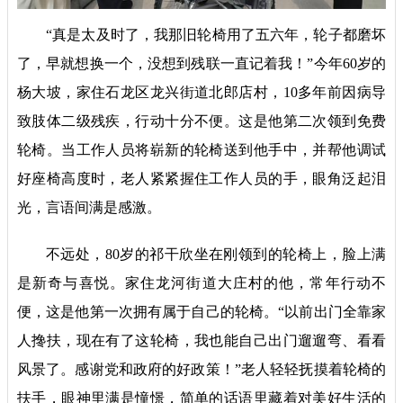
“真是太及时了，我那旧轮椅用了五六年，轮子都磨坏
了，早就想换一个，没想到残联一直记着我！”今年60岁的
杨大坡，家住石龙区龙兴街道北郎店村，10多年前因病导
致肢体二级残疾，行动十分不便。这是他第二次领到免费
轮椅。当工作人员将崭新的轮椅送到他手中，并帮他调试
好座椅高度时，老人紧紧握住工作人员的手，眼角泛起泪
光，言语间满是感激。
不远处，80岁的祁干欣坐在刚领到的轮椅上，脸上满
是新奇与喜悦。家住龙河街道大庄村的他，常年行动不
便，这是他第一次拥有属于自己的轮椅。“以前出门全靠家
人搀扶，现在有了这轮椅，我也能自己出门遛遛弯、看看
风景了。感谢党和政府的好政策！”老人轻轻抚摸着轮椅的
扶手，眼神里满是憧憬，简单的话语里藏着对美好生活的