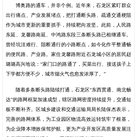
博奥路的通车，并非个例。近年来，石龙区紧盯群众
出行痛点、产业发展堵点，把打通断头路、疏通交通梗阻
作为城市更新的重要抓手，持续靶向攻坚。此前，人民路
东延、龙馨路南延、中鸿路东段三条断头路已相继通车。
曾经坑洼难行、阻断通行的小路断点，如今化作平整通畅
的便民路、产业路。家住龙馨路附近石龙城小区的居民赵
璐璐高兴地说：“家门口的路通了，买菜出行、接送孩子上
下学都方便不少，城市烟火气也愈发浓厚了。”
随着多条断头路陆续打通，石龙区“东西贯通、南北畅
达”的路网框架加速成型，辖区路网密度持续提升，交通短
板不断补齐。区城乡建设和交通运输局局长陆保杰表示，
完善的路网体系，为工业园区物流高效运转筑牢了根基，
为企业降本增效保驾护航，更为产业开发区高质量发展注