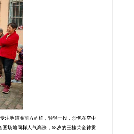
光专注地瞄准前方的桶，轻轻一投，沙包在空中
套圈场地同样人气高涨，68岁的王桂荣全神贯