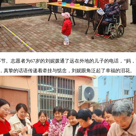
环节。志愿者为67岁的刘妮拨通了远在外地的儿子的电话，“妈，
端，真挚的话语传递着牵挂与惦念，刘妮眼角泛起了幸福的泪花。