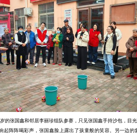
72岁的张国鑫和邻居李丽珍组队参赛，只见张国鑫手持沙包，目
围响起阵阵喝彩声，张国鑫脸上露出了孩童般的笑容。另一边的