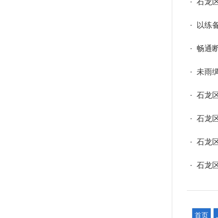
·
石龙
·
以练
·
畅通
·
未雨
·
石龙
·
石龙
·
石龙
·
石龙
首页