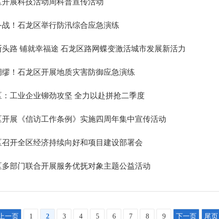
区开展科技活动周科普宣传活动
备战！石龙区举行防汛综合应急演练
断头路 铺就幸福途 石龙区路网蝶变激活城市发展新活力
绸缪！石龙区开展地质灾害防御应急演练
区：工业企业铆劲攻坚 全力以赴拼抢二季度
区开展《信访工作条例》实施四周年集中宣传活动
区召开全区经济持续向好和项目建设部署会
区多部门联合开展服务优抚对象主题公益活动
上一页
1
2
3
4
5
6
7
8
9
下一页
尾页