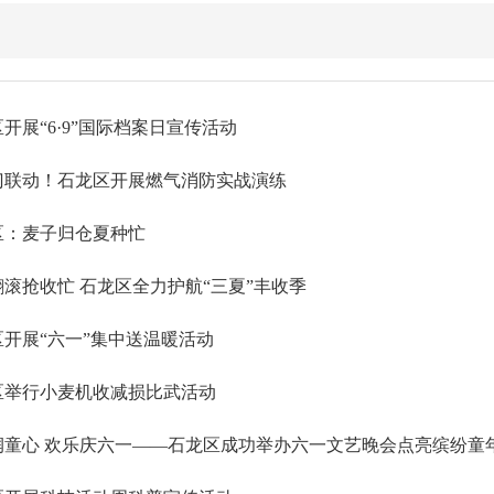
开展“6·9”国际档案日宣传活动
门联动！石龙区开展燃气消防实战演练
区：麦子归仓夏种忙
滚抢收忙 石龙区全力护航“三夏”丰收季
区开展“六一”集中送温暖活动
区举行小麦机收减损比武活动
润童心 欢乐庆六一——石龙区成功举办六一文艺晚会点亮缤纷童